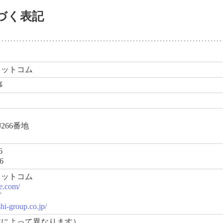
づく表記
ドットコム
事
266番地
6
6
ドットコム
re.com/
プ
hi-group.co.jp/
域によって異なります）