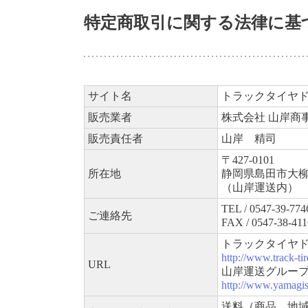
特定商取引に関する法律に基
サイト名
トラックタイヤ
販売業者
株式会社 山岸商
販売責任者
山岸 精司
〒427-0101
所在地
静岡県島田市大柳
（山岸運送内）
TEL / 0547-39-774
ご連絡先
FAX / 0547-38-411
トラックタイヤ
http://www.track-ti
URL
山岸運送グルー
http://www.yamagis
送料（商品、地